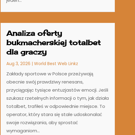
jeden...
Analiza oferty
bukmacherskiej totalbet
dla graczy
Aug 3, 2026
|
World Best Web Linkz
Zakłady sportowe w Polsce przeżywają
obecnie swój prawdziwy renesans,
przyciągając tysiące entuzjastów emocji. Jeśli
szukasz rzetelnych informacji o tym, jak działa
totalbet, trafiłeś w odpowiednie miejsce. To
operator, który stara się stale udoskonalać
swoje rozwiązania, aby sprostać
wymaganiom...