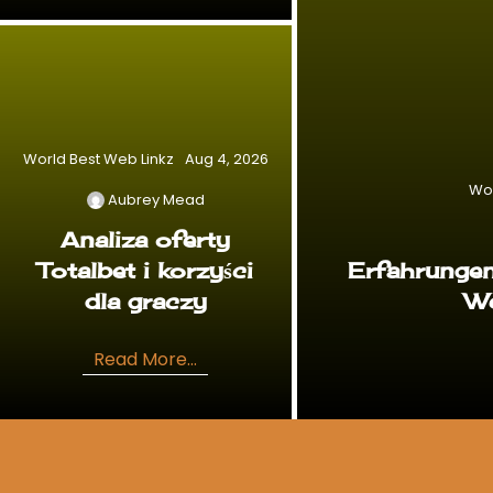
World Best Web Linkz
Aug 4, 2026
Wor
Aubrey Mead
Analiza oferty
Totalbet i korzyści
Erfahrungen
dla graczy
We
Read More...