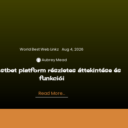
World Best Web Linkz
Aug 4, 2026
Aubrey Mead
tbet platform részletes áttekintése és
funkciói
Read More...