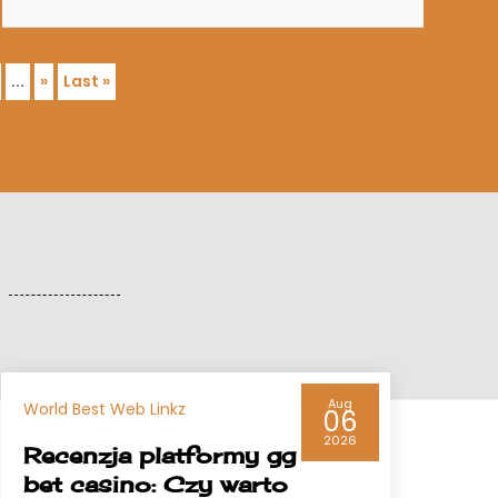
...
»
Last »
Aug
World Best Web Linkz
Wor
06
2026
Recenzja platformy gg
Ja
bet casino: Czy warto
of