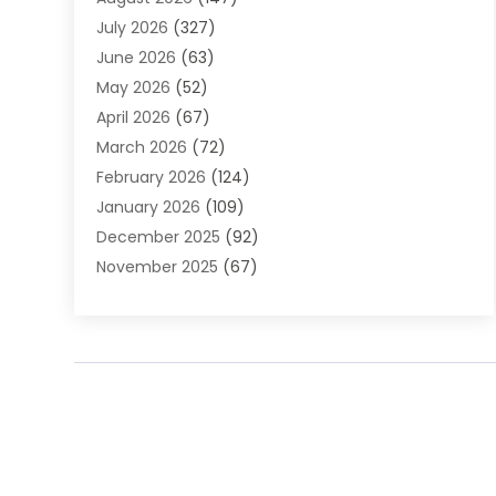
Air Conditioning
(100)
July 2026
(327)
Air Conditioning Contractor
(19)
June 2026
(63)
Air Cooling & Heating
(30)
May 2026
(52)
Air Distribution
(1)
April 2026
(67)
Air Duct Cleaning Service
(2)
March 2026
(72)
Air Quality
(17)
February 2026
(124)
ALCOHOL, DRUG & ASSESSMENT CENTER
(1)
January 2026
(109)
Allergy
(1)
December 2025
(92)
Alternative Medicine Practitioner
(2)
November 2025
(67)
Aluminium Supplier
(8)
October 2025
(82)
Aluminum
(3)
September 2025
(96)
Ambulance Service
(1)
August 2025
(85)
Animal Hospital
(42)
July 2025
(129)
Animal Removal
(4)
June 2025
(72)
Animals
(13)
May 2025
(62)
Antiques And Collectibles
(5)
April 2025
(45)
Apartment Building
(26)