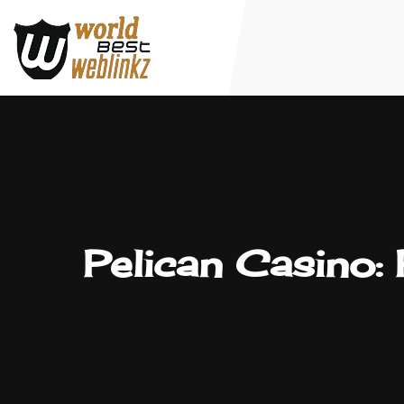
Pelican Casino: 