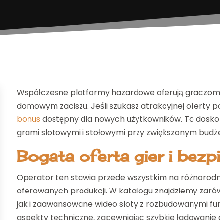
Współczesne platformy hazardowe oferują graczom
domowym zaciszu. Jeśli szukasz atrakcyjnej oferty p
bonus
dostępny dla nowych użytkowników. To doskon
grami slotowymi i stołowymi przy zwiększonym budże
Bogata oferta gier i bez
Operator ten stawia przede wszystkim na różnorodn
oferowanych produkcji. W katalogu znajdziemy zar
jak i zaawansowane wideo sloty z rozbudowanymi fu
aspekty techniczne, zapewniając szybkie ładowanie g