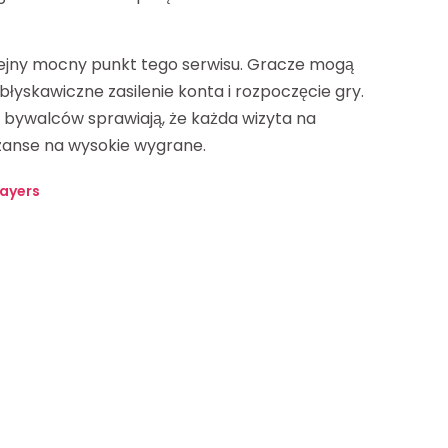
lejny mocny punkt tego serwisu. Gracze mogą
łyskawiczne zasilenie konta i rozpoczęcie gry.
h bywalców sprawiają, że każda wizyta na
zanse na wysokie wygrane.
layers