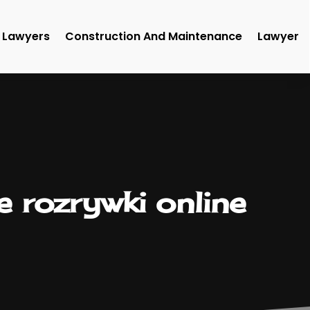
Lawyers
Construction And Maintenance
Lawyer
e rozrywki online