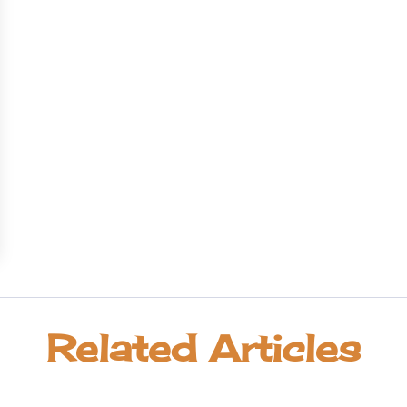
Related Articles