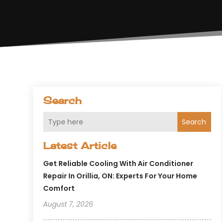
Search
Search
Latest Article
Get Reliable Cooling With Air Conditioner
Repair In Orillia, ON: Experts For Your Home
Comfort
August 7, 2026