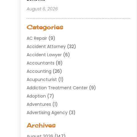
August 6, 2026
Categories
AC Repair
(9)
Accident Attorney
(32)
Accident Lawyer
(6)
Accountants
(8)
Accounting
(26)
Acupuncturist
(1)
Addiction Treatment Center
(9)
Adoption
(7)
Adventures
(1)
Advertising Agency
(3)
Aerospace
(1)
Archives
Agricultural Service
(8)
August 2026
(147)